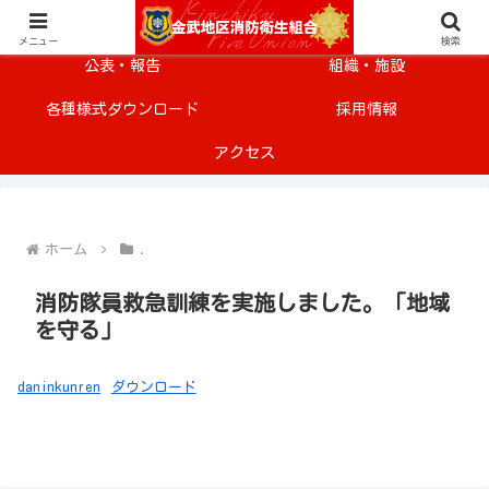
メニュー
安全・安心情報
メニュー
検索
公表・報告
組織・施設
各種様式ダウンロード
採用情報
アクセス
ホーム
.
消防隊員救急訓練を実施しました。「地域
を守る」
daninkunren
ダウンロード