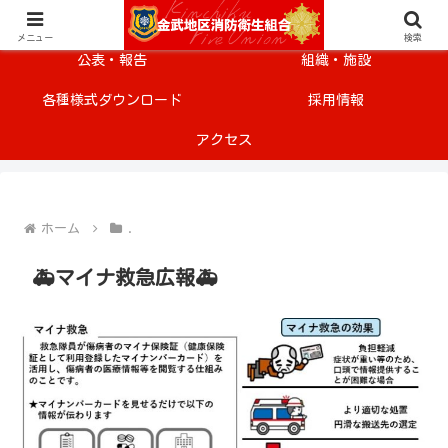
メニュー
安全・安心情報
メニュー
検索
公表・報告
組織・施設
各種様式ダウンロード
採用情報
アクセス
ホーム
.
🚑マイナ救急広報🚑