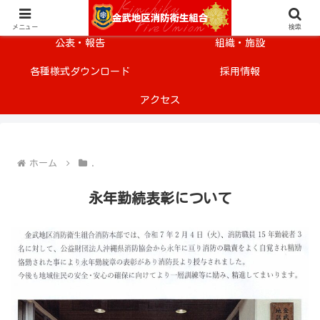
メニュー
安全・安心情報
メニュー
検索
公表・報告
組織・施設
各種様式ダウンロード
採用情報
アクセス
ホーム
.
永年勤続表彰について