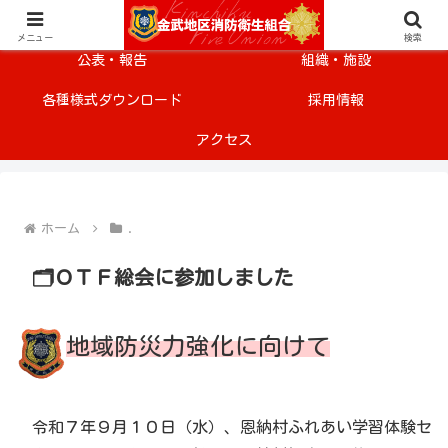
メニュー
安全・安心情報
メニュー
検索
公表・報告
組織・施設
各種様式ダウンロード
採用情報
アクセス
ホーム
.
🗂️ＯＴＦ総会に参加しました
地域防災力強化に向けて
令和７年９月１０日（水）、恩納村ふれあい学習体験セ